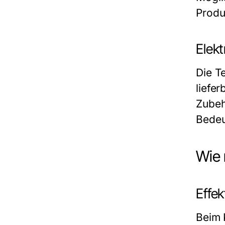
Produ
Elek
Die T
liefe
Zubeh
Bedeu
Wie 
Effe
Beim 