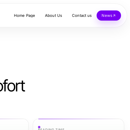
Home Page
About Us
Contact us
News
fort
READING TIME