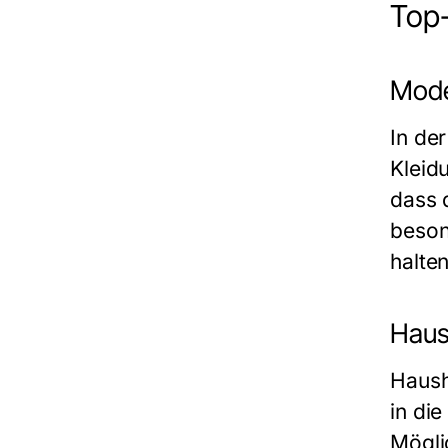
Top-
Modet
In de
Kleid
dass 
beson
halten
Haush
Haush
in di
Mögli