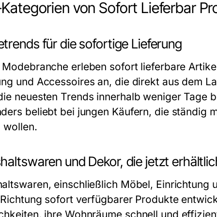
Kategorien von Sofort Lieferbar P
rends für die sofortige Lieferung
r Modebranche erleben sofort lieferbare Artik
ung und Accessoires an, die direkt aus dem L
die neuesten Trends innerhalb weniger Tage be
ders beliebt bei jungen Käufern, die ständig 
 wollen.
altswaren und Dekor, die jetzt erhältlic
altswaren, einschließlich Möbel, Einrichtung 
e Richtung sofort verfügbarer Produkte entwic
chkeiten, ihre Wohnräume schnell und effizient