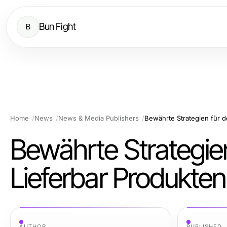
Bun Fight
B
Home
News
News & Media Publishers
Bewährte Strategien
Lieferbar Produkte
AUTHOR
PUBLISHED