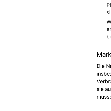
P
s
W
e
b
Mark
Die N
insbe
Verbr
sie a
müss